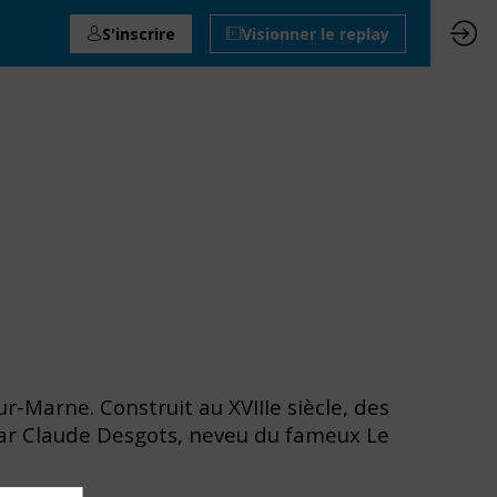
S'inscrire
Visionner le replay
r-Marne. Construit au XVIIIe siècle, des
é par Claude Desgots, neveu du fameux Le