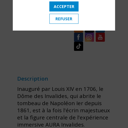
patrimoine
ACCEPTER
au Musée de
l’Armée
REFUSER
Description
Inauguré par Louis XIV en 1706, le
Dôme des Invalides, qui abrite le
tombeau de Napoléon Ier depuis
1861, est à la fois l'écrin majestueux
et la figure centrale de l'expérience
immersive AURA Invalides.