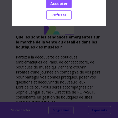
Accepter
Refuser
Quelles sont les tendances émergentes sur
le marché de la vente au détail et dans les
boutiques des musées ?
Partez à la découverte de boutiques
emblématiques de Paris, de concept store, de
boutiques de musée qui viennent d’ouvrir.
Profitez d’une journée en compagnie de vos pairs
pour partager vos bonnes pratiques, poser vos
questions et découvrir de nouveaux lieux.
Lors de ce tour vous serez accompagnés par
Sophie Languillaume - Directrice de POPASCH,
consultante en gestion de boutiques de sites
culturels et touristiques.
Ce tour est réalisé en français et en anglais.
Se connecter
Programme
Exposants
PROJET DE PARCOURS :