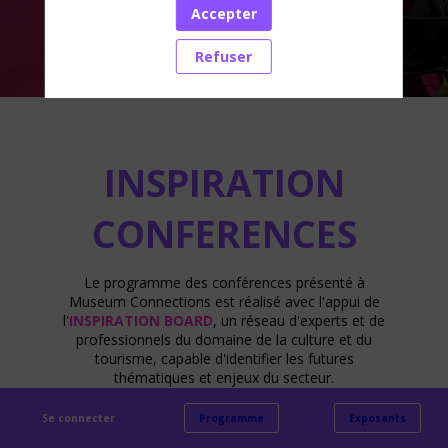
Accepter
Refuser
INSPIRATION
CONFERENCES
Le programme des conférences présenté à
Museum Connections est réalisé avec l'appui de
l'
INSPIRATION BOARD
, un réseau d'experts et de
professionnels du domaine de la culture et du
tourisme, capable d'identifier les futures
thématiques et enjeux du secteur.
Se connecter
Programme
Exposants
DÉCOUVREZ LES MEMBRES DE L'INSPIRATION