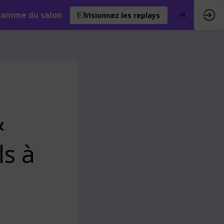
ramme du salon
Visionnez les replays
FR
EN
&
ls à