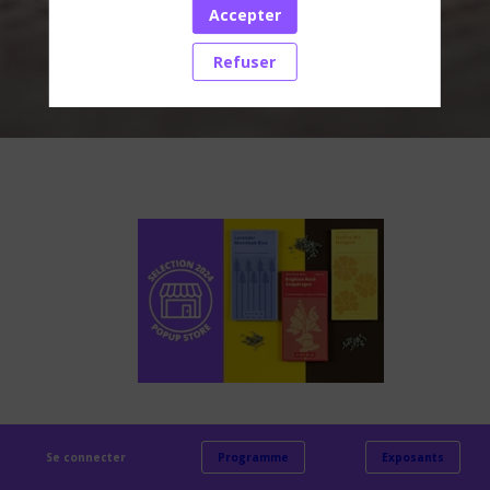
Accepter
Accédez aux dernières actualités
Refuser
Collection
de
graines
:
Se connecter
Programme
Exposants