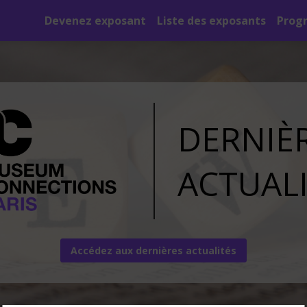
Devenez exposant
Liste des exposants
Prog
DERNIÈ
ACTUAL
Accédez aux dernières actualités