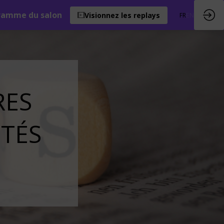
ramme du salon
Visionnez les replays
FR
EN
RES
ITÉS