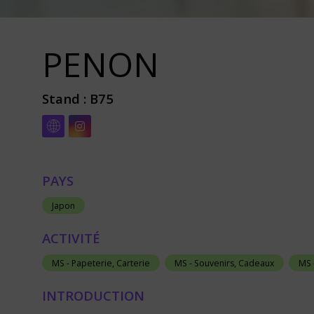
PENON
Stand :
B75
PAYS
Japon
ACTIVITÉ
MS - Papeterie, Carterie
MS - Souvenirs, Cadeaux
MS -
INTRODUCTION