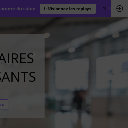
ramme du salon
Visionnez les replays
FR
EN
AIRES
SANTS
es