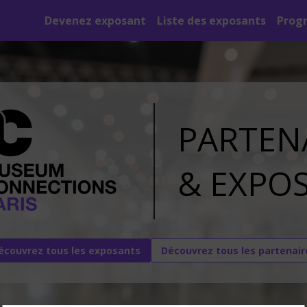
Devenez exposant
Liste des exposants
Prog
PARTEN
&
EXPO
écouvrez tous les exposants
Découvrez tous les partenair