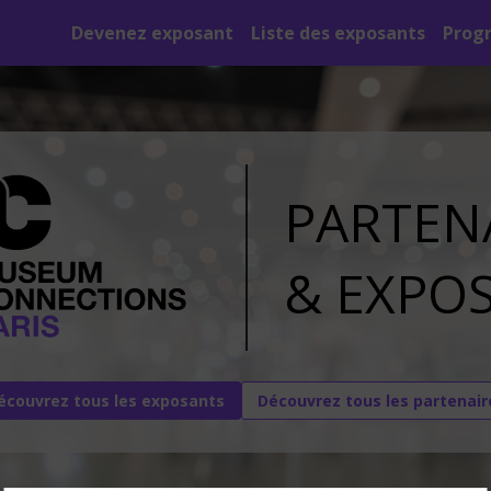
Devenez exposant
Liste des exposants
Prog
PARTEN
&
EXPO
écouvrez tous les exposants
Découvrez tous les partenair