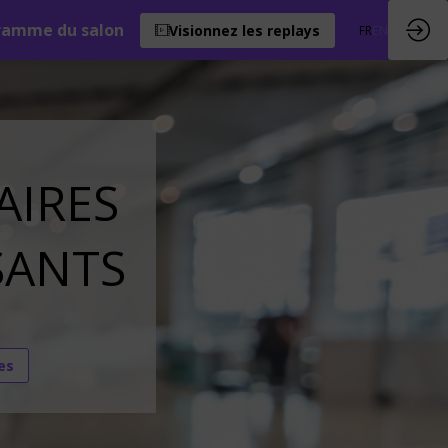
ramme du salon
Visionnez les replays
FR
EN
AIRES
SANTS
es