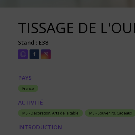
TISSAGE DE L'OU
Stand :
E38
PAYS
France
ACTIVITÉ
MS - Decoration, Arts de la table
MS - Souvenirs, Cadeaux
INTRODUCTION