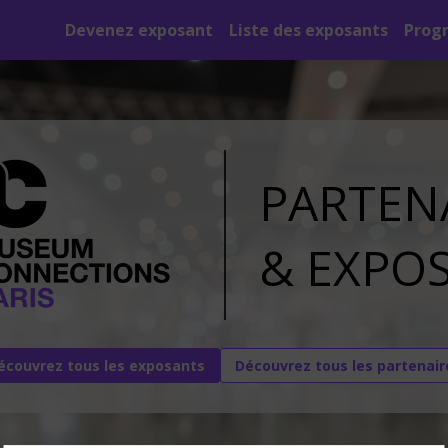
Devenez exposant
Liste des exposants
Prog
PARTEN
&
EXPO
écouvrez tous les exposants
Découvrez tous les partenair