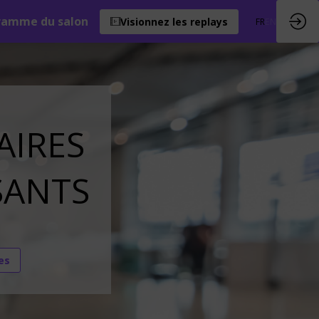
ramme du salon
Visionnez les replays
FR
EN
AIRES
SANTS
es