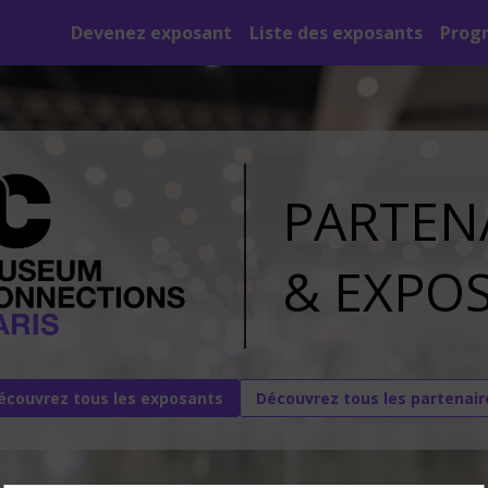
Devenez exposant
Liste des exposants
Prog
PARTEN
&
EXPO
écouvrez tous les exposants
Découvrez tous les partenair