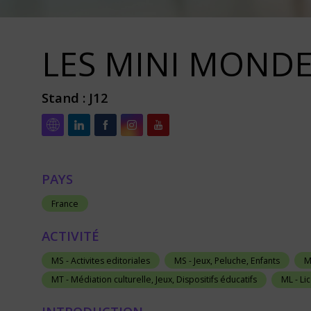
LES MINI MOND
Stand :
J12
PAYS
France
ACTIVITÉ
MS - Activites editoriales
MS - Jeux, Peluche, Enfants
M
MT - Médiation culturelle, Jeux, Dispositifs éducatifs
ML - Li