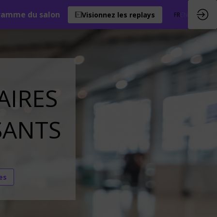
ramme du salon
Visionnez les replays
FR
EN
AIRES
SANTS
es