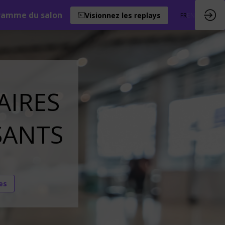
ramme du salon
Visionnez les replays
FR
EN
AIRES
SANTS
es