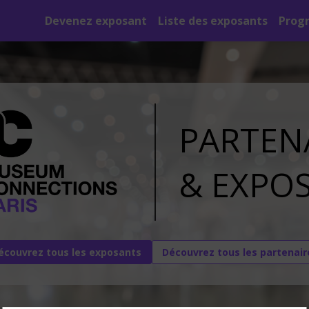
Devenez exposant
Liste des exposants
Prog
PARTEN
&
EXPO
écouvrez tous les exposants
Découvrez tous les partenair