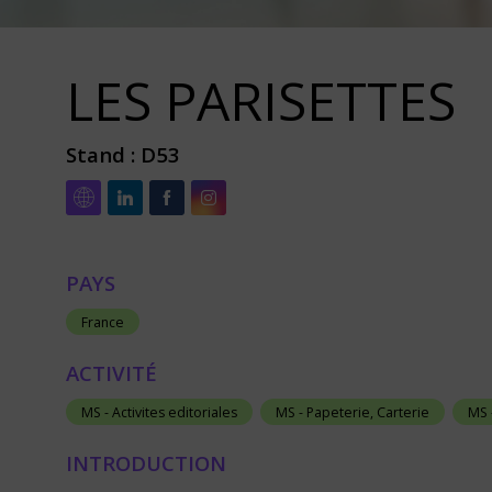
LES PARISETTES
Stand :
D53
PAYS
France
ACTIVITÉ
MS - Activites editoriales
MS - Papeterie, Carterie
MS 
INTRODUCTION