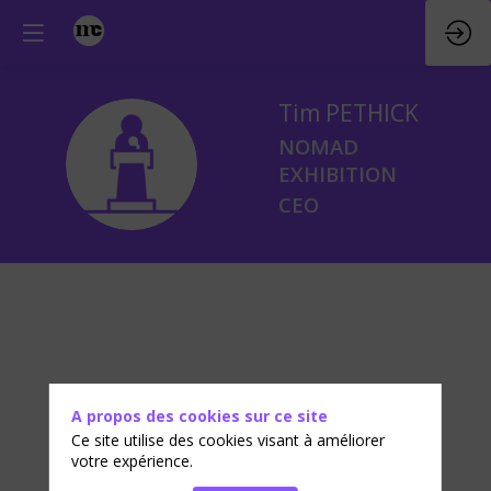
Tim
PETHICK
NOMAD
TP
EXHIBITION
CEO
A propos des cookies sur ce site
Ce site utilise des cookies visant à améliorer
votre expérience.
ÉVÉNEMENTS