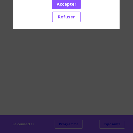
Accepter
Retrouvez moi aux événements suivants :
Refuser
Se connecter
Programme
Exposants