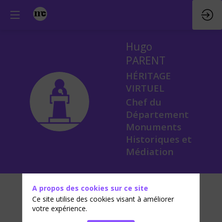
Hugo
PARENT
HÉRITAGE
VIRTUEL
HP
Chef du
Département
Monuments
Historiques et
Médiation
A propos des cookies sur ce site
Ce site utilise des cookies visant à améliorer
votre expérience.