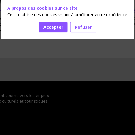
17 janv. 2024
16:15
-
17:15
Patrimoine : diversifier les usages pour 
A propos des cookies sur ce site
Ce site utilise des cookies visant à améliorer votre expérience.
Josy
CARREL TORLET
(
CMN - CENTRE DES MONUMENTS NATIONAUX
)
C
CHAMBORD
)
Sarah
HUGOUNENQ
(
INDÉPENDANTE
)
Olivier
DE LORGER
Accepter
Refuser
Description
nt tourné vers les enjeux
culturels et touristiques