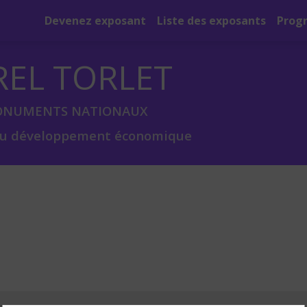
Devenez exposant
Liste des exposants
Prog
REL TORLET
MONUMENTS NATIONAUX
n du développement économique