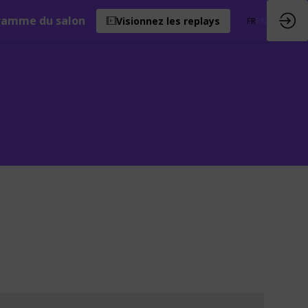
ramme du salon
Visionnez les replays
FR
EN