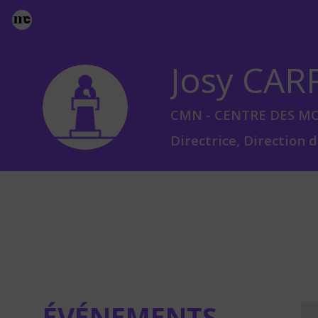
Josy
CAR
JCT
CMN - CENTRE DES 
Directrice, Directio
ÉVÉNEMENTS