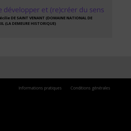
se développer et (re)créer du sens
écilie
DE SAINT VENANT
(
DOMAINE NATIONAL DE
IL
(
LA DEMEURE HISTORIQUE
)
Informations pratiques
Conditions générales