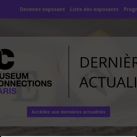
Devenez exposant
Liste des exposants
Prog
DERNIÈ
ACTUAL
Accédez aux dernières actualités