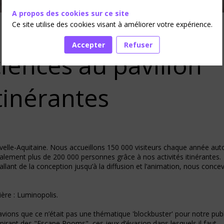
A propos des cookies sur ce site
Ce site utilise des cookies visant à améliorer votre expérience.
Accepter
Refuser
iences au pavilion
tinérantes
elle-Aquitaine. Nous accueillons 150 000 visiteurs chaque année aut
alement plus de 200 000 personnes grâce à nos activités itinérantes.
lant de la conception jusqu’à la diffusion et l’animation, nous conce
ière : Luminopolis.
savions que ce n’était pas une thématique 'blockbuster' pour notre publ
irant des "Escape Rooms", ces jeux d’évasion dans lesquels il faut