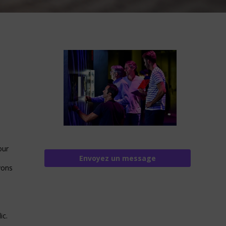
our
Envoyez un message
vons
ic.