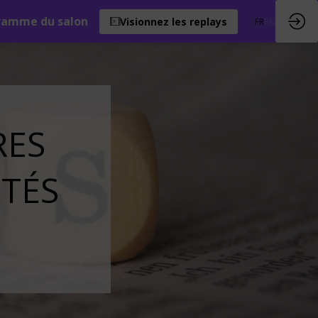
ramme du salon
Visionnez les replays
FR
EN
RES
ITÉS