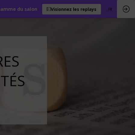
ramme du salon
Visionnez les replays
FR
EN
RES
ITÉS