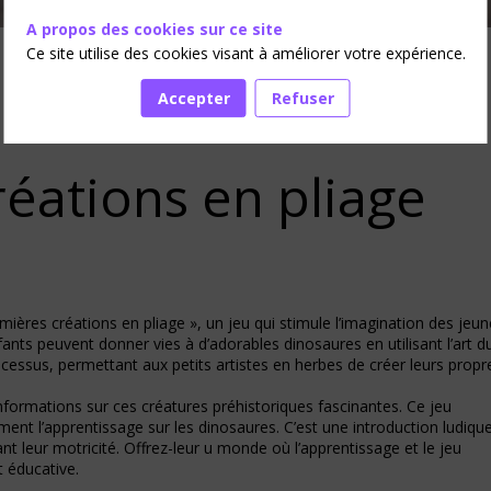
A propos des cookies sur ce site
Ce site utilise des cookies visant à améliorer votre expérience.
Accepter
Refuser
éations en pliage
ères créations en pliage », un jeu qui stimule l’imagination des jeun
nfants peuvent donner vies à d’adorables dinosaures en utilisant l’art d
ocessus, permettant aux petits artistes en herbes de créer leurs propr
nformations sur ces créatures préhistoriques fascinantes. Ce jeu
nt l’apprentissage sur les dinosaures. C’est une introduction ludiqu
ant leur motricité. Offrez-leur u monde où l’apprentissage et le jeu