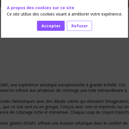
A propos des cookies sur ce site
Ce site utilise des cookies visant à améliorer votre expérience.
Accepter
Refuser
d’OMY, une expérience artistique exceptionnelle à grande échelle. Ces
ionnel en offrant aux amateurs de coloriage une toile extraordinaire à
des fantastiques avec des détails subtils qui stimulent l’imagination
t, que ce soit seul ou en groupe. Conçus avec soin et imprimés sur un
rience de coloriage riche et immersive. Chaque coup de crayon transf
osters géants d’OMY, offrant une évasion artistique dans le confort de