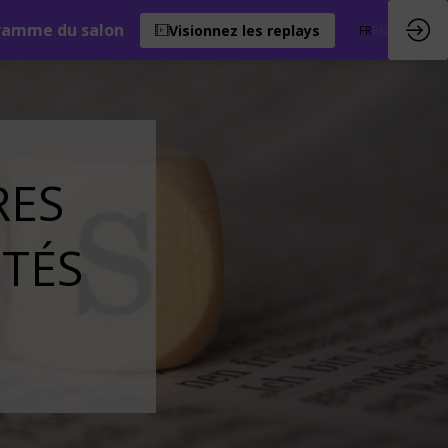
ramme du salon
Visionnez les replays
FR
EN
RES
ITÉS