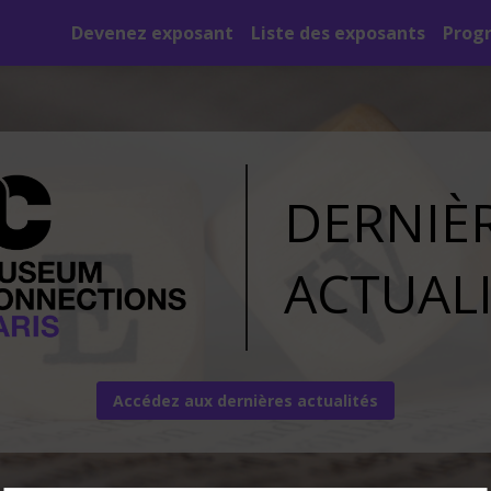
Devenez exposant
Liste des exposants
Prog
DERNIÈ
ACTUAL
Accédez aux dernières actualités