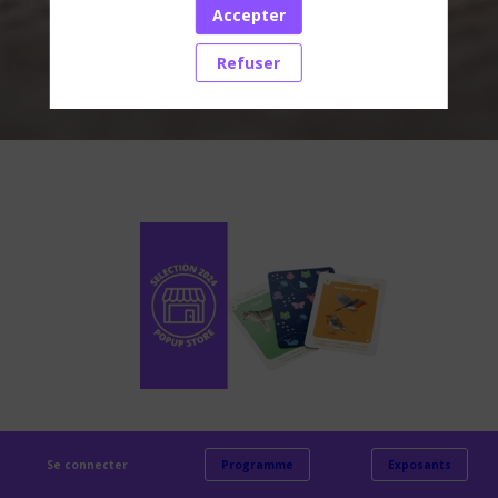
Accepter
Accédez aux dernières actualités
Refuser
Jeu
de
cartes
des
Se connecter
Programme
Exposants