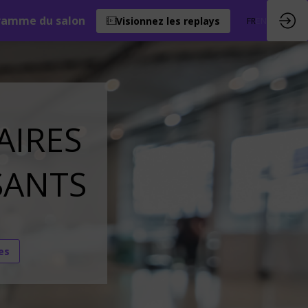
ramme du salon
Visionnez les replays
FR
EN
AIRES
SANTS
es