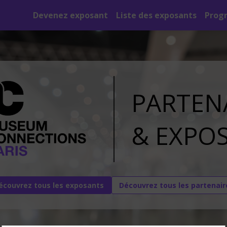
Devenez exposant
Liste des exposants
Prog
PARTEN
&
EXPO
écouvrez tous les exposants
Découvrez tous les partenair