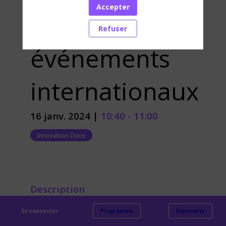
Accepter
de Grands
Refuser
événements
internationaux
16 janv. 2024
|
10:40
-
11:00
Innovation Duos
Description
SELECTION INNOVATION DUOS 2024
Se connecter
Programme
Exposants
Découvrez le projet Affluences JOP2024, une
initiative ambitieuse qui vise à mesurer et