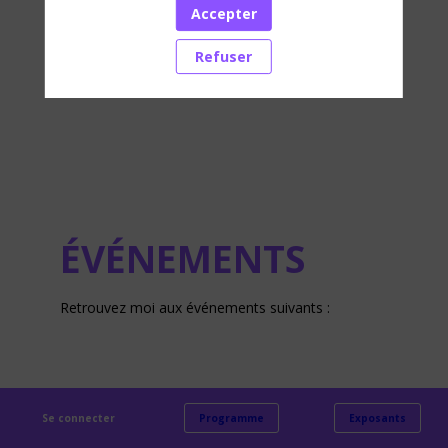
recrutement et d'accompagnement de carrière
Accepter
spécialisé, Omnia Culture accompagne chaque
année plus de 40 entreprises culturelles dans
Refuser
l'attraction, le recrutement et la fidélisation des
meilleurs talents.
ÉVÉNEMENTS
Retrouvez moi aux événements suivants :
Se connecter
Programme
Exposants