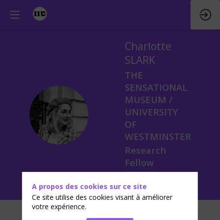
Charlotte
SLARK
THE
SENSATIONAL
MUSEUM /
CS
UNIVERSITY
OF
WESTMINSTER
Research
Fellow
A propos des cookies sur ce site
Ce site utilise des cookies visant à améliorer
votre expérience.
Biographie