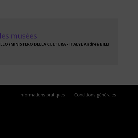
 les musées
GELO
(
MINISTERO DELLA CULTURA - ITALY
)
Andrea
BILLI
Informations pratiques
Conditions générales