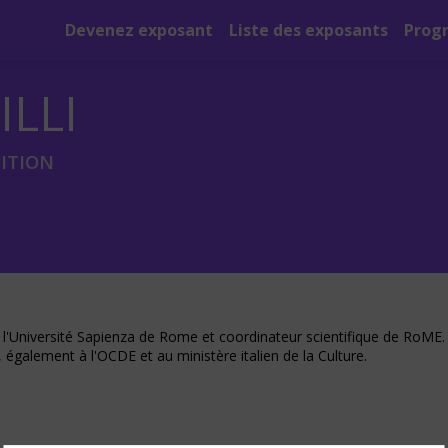
Devenez exposant
Liste des exposants
Prog
ILLI
ITION
'Université Sapienza de Rome et coordinateur scientifique de RoME. I
 également à l'OCDE et au ministère italien de la Culture.