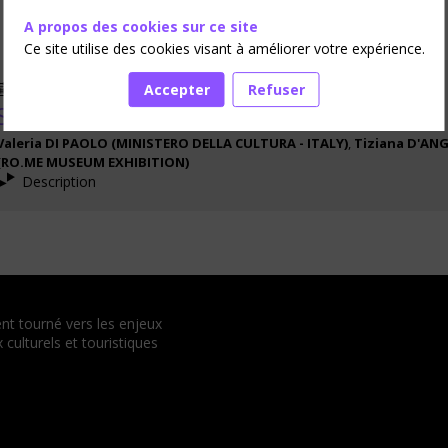
A propos des cookies sur ce site
Ce site utilise des cookies visant à améliorer votre expérience.
17 janv. 2024
15:15
-
16:00
Accepter
Refuser
Surtourisme : la stratégie italienne pour
Valeria
DI PAOLO
(
MINISTERO DELLA CULTURA - ITALY
)
Tiziana
D'AN
(
RO.ME MUSEUM EXHIBITION
)
Description
nt tourné vers les enjeux
culturels et touristiques