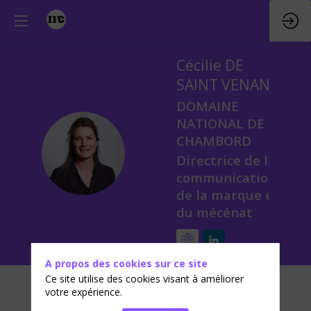
Cécilie
DE
SAINT VENANT
DOMAINE
NATIONAL DE
CHAMBORD
CDSV
Directrice de la
communication,
de la marque et
du mécénat
A propos des cookies sur ce site
Ce site utilise des cookies visant à améliorer
votre expérience.