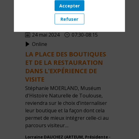
Accepter
Refuser
24 mai 2024
07:30
-
08:15
Online
LA PLACE DES BOUTIQUES
ET DE LA RESTAURATION
DANS L'EXPÉRIENCE DE
VISITE
Stéphanie MOERLAND, Muséum
d'Histoire Naturelle de Toulouse,
reviendra sur le choix d’internaliser
leur boutique et la façon dont cela
permet de mieux intégrer celle-ci au
parcours visiteur....
Lorraine
DAUCHEZ
(
ARTEUM
,
Présidente -