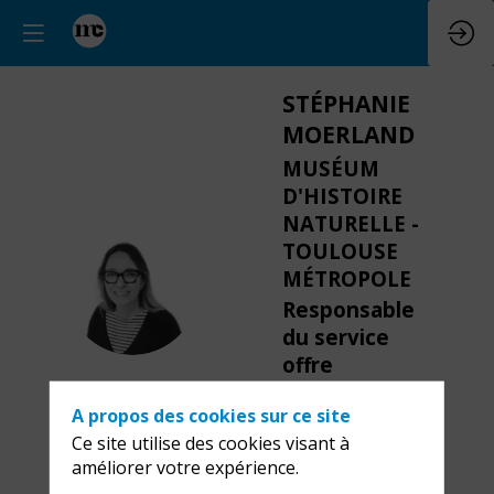
STÉPHANIE
MOERLAND
MUSÉUM
D'HISTOIRE
NATURELLE -
TOULOUSE
MÉTROPOLE
SM
Responsable
du service
offre
commerciale
A propos des cookies sur ce site
Ce site utilise des cookies visant à
améliorer votre expérience.