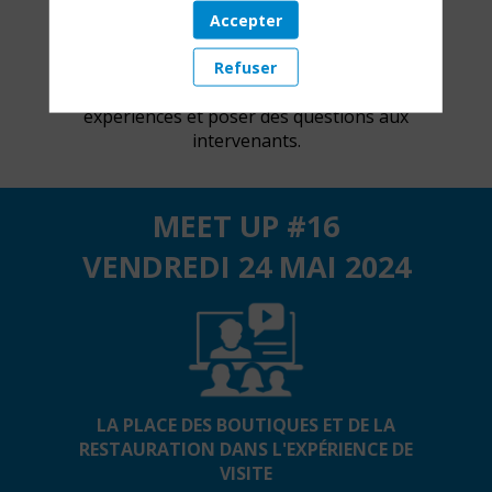
– découvrir les initiatives de développement
Accepter
innovantes d’un lieu culturel ou
touristique,
Refuser
– échanger avec vos pairs sur vos propres
expériences et poser des questions aux
intervenants.
MEET UP #16
VENDREDI 24 MAI 2024
LA PLACE DES BOUTIQUES ET DE LA
RESTAURATION DANS L'EXPÉRIENCE DE
VISITE