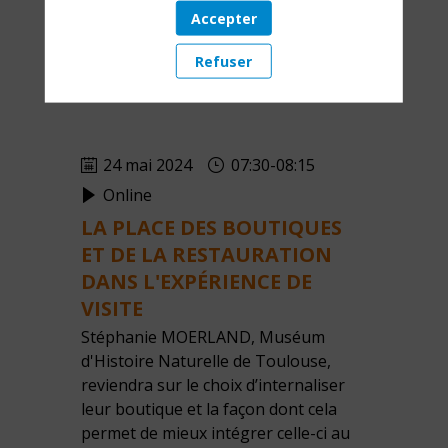
Accepter
Refuser
24 mai 2024
07:30
-
08:15
Online
LA PLACE DES BOUTIQUES
ET DE LA RESTAURATION
DANS L'EXPÉRIENCE DE
VISITE
Stéphanie MOERLAND, Muséum
d'Histoire Naturelle de Toulouse,
reviendra sur le choix d’internaliser
leur boutique et la façon dont cela
permet de mieux intégrer celle-ci au