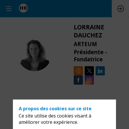
LORRAINE
DAUCHEZ
ARTEUM
LD
Présidente -
Fondatrice
A propos des cookies sur ce site
Description
Ce site utilise des cookies visant à
améliorer votre expérience.
Fondatrice d'Arteum