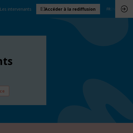
Les intervenants
Accéder à la rediffusion
FR
EN
nts
ice