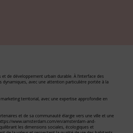
et de développement urbain durable. À l’interface des
s dynamiques, avec une attention particulière portée à la
 du marketing territorial, avec une expertise approfondie en
rtenaires et de sa communauté élargie vers une ville et une
5 » (https://www.iamsterdam.com/en/amsterdam-and-
quilibrant les dimensions sociales, écologiques et
t de la valeur et respectent la qualité de vie des habitants.