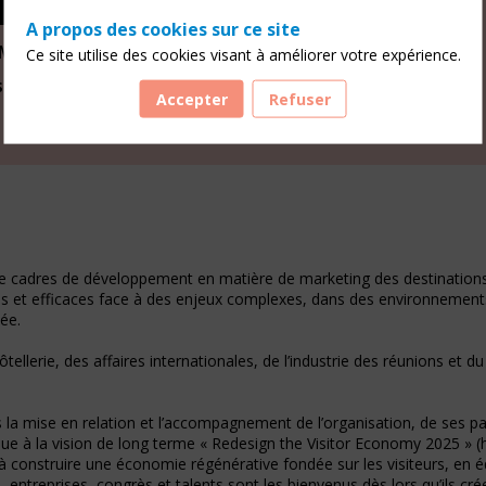
SEN
A propos des cookies sur ce site
AM&PARTNERS
Ce site utilise des cookies visant à améliorer votre expérience.
s & Marketing Strategy
Accepter
Refuser
e cadres de développement en matière de marketing des destinations 
ntes et efficaces face à des enjeux complexes, dans des environnement
ée.
’hôtellerie, des affaires internationales, de l’industrie des réunions et
 la mise en relation et l’accompagnement de l’organisation, de ses pa
ntribue à la vision de long terme « Redesign the Visitor Economy 202
à construire une économie régénérative fondée sur les visiteurs, en é
ntreprises, congrès et talents sont les bienvenus dès lors qu’ils créen