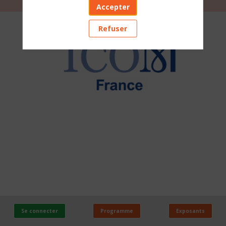
Accepter
ICOM
Refuser
FRANCE
Stand
:
D82
Se connecter
Programme
Exposants