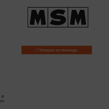
Envoyez un message
 et
tre
s