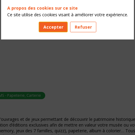
A propos des cookies sur ce site
Ce site utilise des cookies visant à améliorer votre expérience.
Accepter
Refuser
MS - Papeterie, Carterie
ouvrages et de jeux permettant de découvrir le patrimoine historique
ion d’éditions exclusives afin de mettre en valeur votre musée ou vo
, memory, jeux des 7 familles, quizz), papeterie, album à colorier… Tou