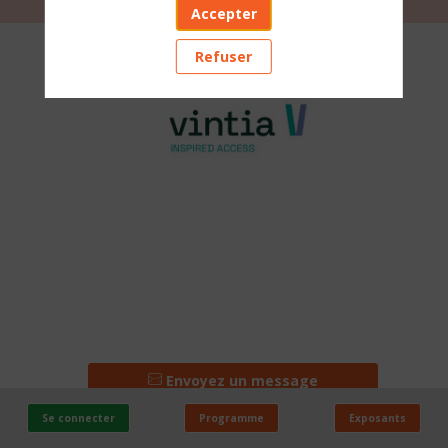
Accepter
VINTIA
Refuser
Stand
:
E12
PAYS
Envoyez un message
France
Se connecter
Programme
Exposants