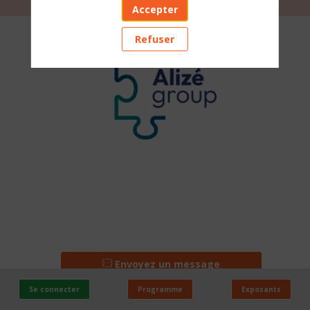
Accepter
ALIZE
Refuser
GROUP
Stand
:
C96
PAYS
Envoyez un message
France
Se connecter
Programme
Exposants