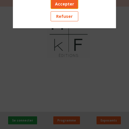
Accepter
MKF
Refuser
ÉDITIONS
Stand
:
D86
Se connecter
Programme
Exposants
PAYS
Envoyez un message