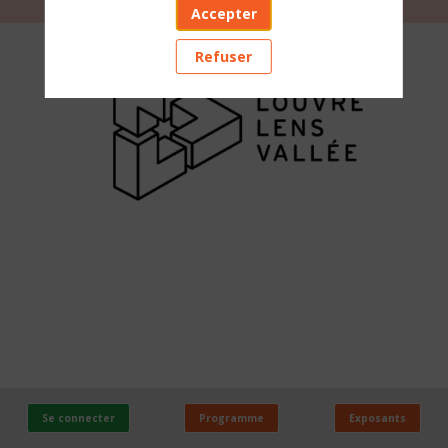
Accepter
LOUVRE
Refuser
LENS
VALLEE
Stand
:
E31
Se connecter
Programme
Exposants