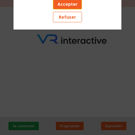
Accepter
VR
Refuser
INTERACTIVE
Stand
:
F22
Se connecter
Programme
Exposants
PAYS
Envoyez un message