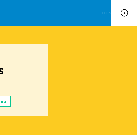
FR
EN
s
enu