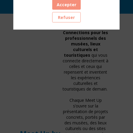
Accepter
Refuser
Les rendez-vous
virtuels de Museum
Connections pour les
professionnels des
musées, lieux
culturels et
touristiques
qui vous
connecte directement à
celles et ceux qui
repensent et inventent
les expériences
culturelles et
touristiques de demain.
Chaque Meet Up
s’ouvre sur la
présentation de projets
concrets, portés par
des musées, des lieux
culturels ou des sites