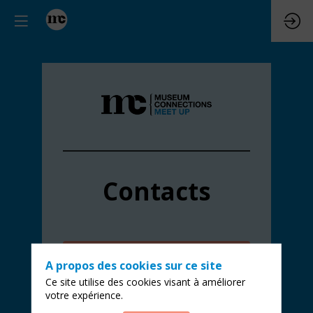
Contacts
Ajouter à mon agenda
A propos des cookies sur ce site
S’inscrire pour voir la
Ce site utilise des cookies visant à améliorer
rediffusion
votre expérience.