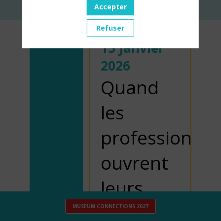
Accepter
Refuser
15 Janvier
2026
Quand
les
professionnel
ouvrent
leurs
portes
MUSEUM CONNECTIONS 2027